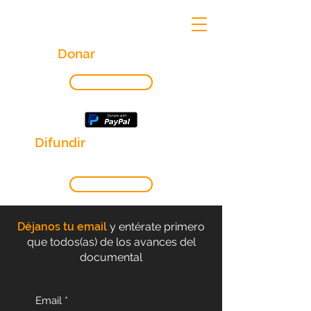
Donar
otro monto
DONAR
Difundir
es otra forma de
apoyar
VER MÁS
Déjanos tu email
y entérate primero
que todos(as) de los avances del
documental